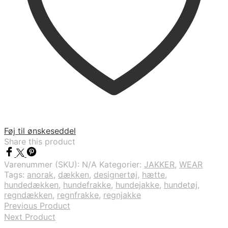
Føj til ønskeseddel
Share this product
Varenummer (SKU):
N/A
Kategorier:
JAKKER
,
WEAR
Tags:
anorak
,
dækken
,
designertøj
,
hætte
,
hundedækken
,
hundefrakke
,
hundejakke
,
hundetøj
,
regndækken
,
regnfrakke
,
regnjakke
Previous Product
Next Product