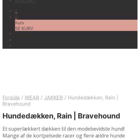
KONTAKT
0
0
Kurv
SE KURV
Forside
/
WEAR
/
JAKKER
/
Hundedækken, Rain |
Bravehound
Hundedækken, Rain | Bravehound
Et superlækkert dækken til den modebevidste hund!
Mange af de kortpelsede racer og flere ældre hunde