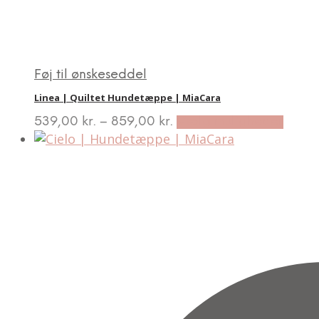
Føj til ønskeseddel
Linea | Quiltet Hundetæppe | MiaCara
This
Price
539,00
kr.
–
859,00
kr.
Vælg muligheder
produ
range:
539,00 kr.
has
through
multi
859,00 kr.
varian
The
optio
may
be
chose
on
the