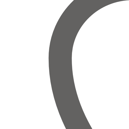
produ
page