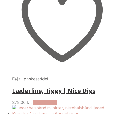
may
be
chosen
on
the
product
page
Føj til ønskeseddel
Læderline, Tiggy | Nice Digs
279,00
kr.
Tilføj til kurv