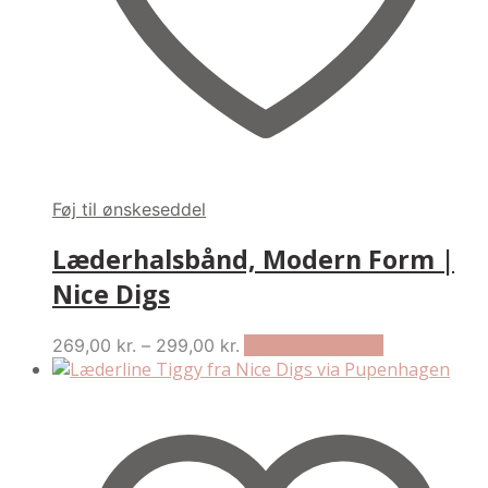
Føj til ønskeseddel
Læderhalsbånd, Modern Form |
Nice Digs
Price
This
269,00
kr.
–
299,00
kr.
Vælg muligheder
range:
product
269,00 kr.
has
through
multiple
299,00 kr.
variants.
The
options