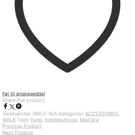
Føj til ønskeseddel
Share this product
Varenummer (SKU):
N/A
Kategorier:
ACCESSORIES
,
WALK
Tags:
hund
,
hundegufpose
,
MiaCara
Previous Product
Next Product