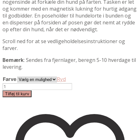
nogensinde at forkæle din hund på farten. Tasken er let
og kommer med en magnetisk lukning for hurtig adgang
til godbidder. En poseholder til hundelorte i bunden og
en dispenser på forsiden af posen gør det nemt at rydde
op efter din hund, når det er nødvendigt.
Scroll ned for at se vedligeholdelsesinstruktioner og
farver.
Bemærk
: Sendes fra fjernlager, beregn 5-10 hverdage til
levering.
Farve
Ryd
Lupo
|
Tilføj til kurv
Hundepose-
og
godbidstaske
|
MiaCara
antal