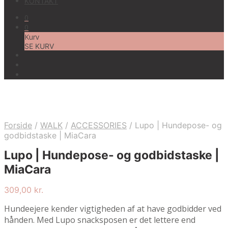
KONTAKT
0
0
Kurv
SE KURV
Forside
/
WALK
/
ACCESSORIES
/
Lupo | Hundepose- og
godbidstaske | MiaCara
Lupo | Hundepose- og godbidstaske |
MiaCara
309,00
kr.
Hundeejere kender vigtigheden af at have godbidder ved
hånden. Med Lupo snacksposen er det lettere end