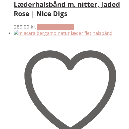
Læderhalsbånd m. nitter, Jaded
Rose | Nice Digs
This
289,00
kr.
Vælg muligheder
product
has
multiple
variants.
The
options
may
be
chosen
on
the
product
page