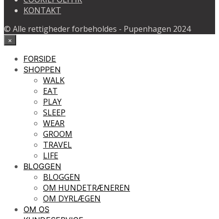
the
KONTAKT
product
page
© Alle rettigheder forbeholdes - Pupenhagen 2024
×
FORSIDE
SHOPPEN
WALK
EAT
PLAY
SLEEP
WEAR
GROOM
TRAVEL
LIFE
BLOGGEN
BLOGGEN
OM HUNDETRÆNEREN
OM DYRLÆGEN
OM OS