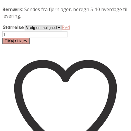
Bemærk
: Sendes fra fjernlager, beregn 5-10 hverdage til
levering.
Størrelse
Ryd
Volata
|
Tilføj til kurv
Erstatningsindlæg
|
MiaCara
antal