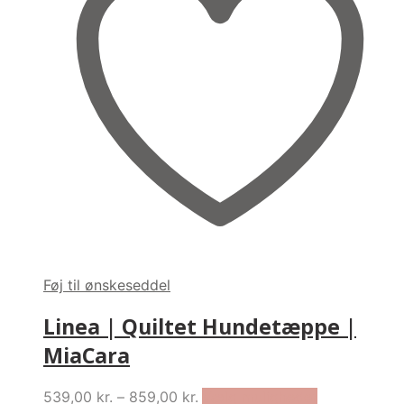
Føj til ønskeseddel
Linea | Quiltet Hundetæppe |
MiaCara
Price
This
539,00
kr.
–
859,00
kr.
Vælg muligheder