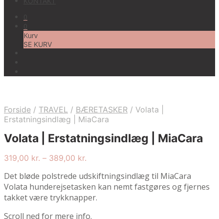
KONTAKT
0
0
Kurv
SE KURV
Forside
/
TRAVEL
/
BÆRETASKER
/
Volata |
Erstatningsindlæg | MiaCara
Volata | Erstatningsindlæg | MiaCara
Price
319,00
kr.
–
389,00
kr.
range:
Det bløde polstrede udskiftningsindlæg til MiaCara
319,00 kr.
Volata hunderejsetasken kan nemt fastgøres og fjernes
through
389,00 kr.
takket være trykknapper.
Scroll ned for mere info.