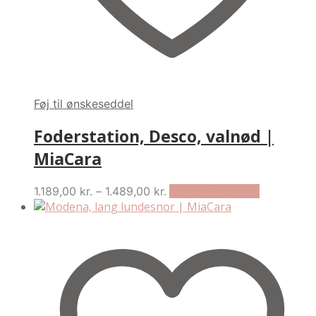
Føj til ønskeseddel
Foderstation, Desco, valnød |
MiaCara
Price
This
1.189,00
kr.
–
1.489,00
kr.
Vælg muligheder
range:
product
1.189,00 kr.
has
through
multiple
1.489,00 kr.
variants.
The
options
may
be