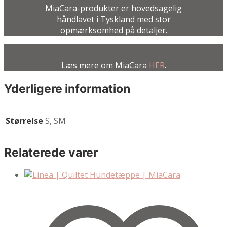
MiaCara-produkter er hovedsagelig
håndlavet i Tyskland med stor
opmærksomhed på detaljer.
Læs mere om MiaCara
HER
.
Yderligere information
Størrelse
S, SM
Relaterede varer