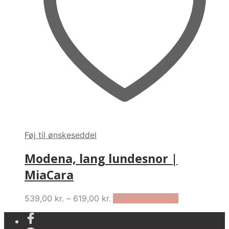
chosen
on
the
product
page
Føj til ønskeseddel
Modena, lang lundesnor |
MiaCara
Price
This
539,00
kr.
–
619,00
kr.
Vælg muligheder
range:
product
539,00 kr.
has
through