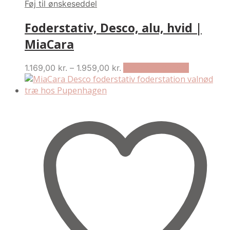
Føj til ønskeseddel
Foderstativ, Desco, alu, hvid |
MiaCara
Price
This
1.169,00
kr.
–
1.959,00
kr.
Vælg muligheder
range:
product
1.169,00 kr.
has
through
multiple
1.959,00 kr.
variants.
The
options
may
be
chosen
on
the
product
page