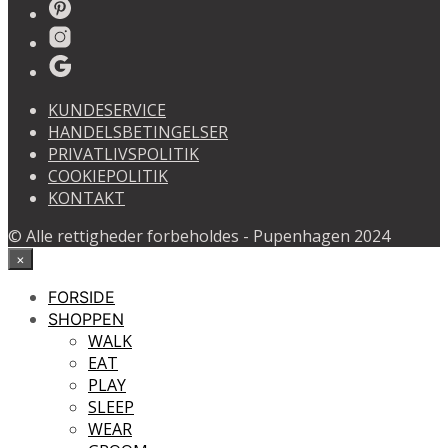
multiple
619,00 kr.
variants.
The
options
may
KUNDESERVICE
be
HANDELSBETINGELSER
chosen
PRIVATLIVSPOLITIK
on
COOKIEPOLITIK
the
KONTAKT
product
page
© Alle rettigheder forbeholdes - Pupenhagen 2024
×
FORSIDE
SHOPPEN
WALK
EAT
PLAY
SLEEP
WEAR