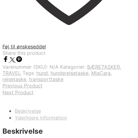
Føj til ønskeseddel
Share this product
Varenummer (SKU):
N/A
Kategorier:
BÆRETASKER
,
TRAVEL
Tags:
hund
,
hunderejsetaske
,
MiaCara
,
rejsetaske
,
transporttaske
Previous Product
Next Product
Beskrivelse
Yderligere information
Beskrivelse