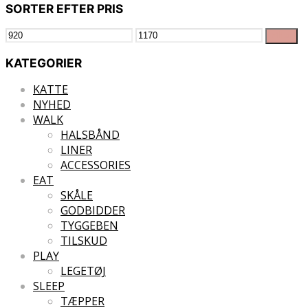
SORTER EFTER PRIS
Mindste
Højeste
Filter
pris
pris
KATEGORIER
KATTE
NYHED
WALK
HALSBÅND
LINER
ACCESSORIES
EAT
SKÅLE
GODBIDDER
TYGGEBEN
TILSKUD
PLAY
LEGETØJ
SLEEP
TÆPPER