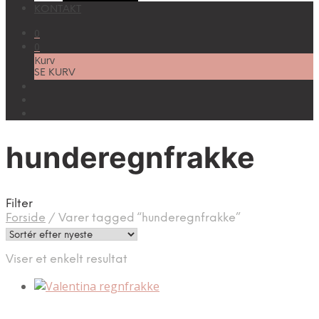
KONTAKT
0
0
Kurv
SE KURV
hunderegnfrakke
Filter
Forside
/
Varer tagged “hunderegnfrakke”
Viser et enkelt resultat