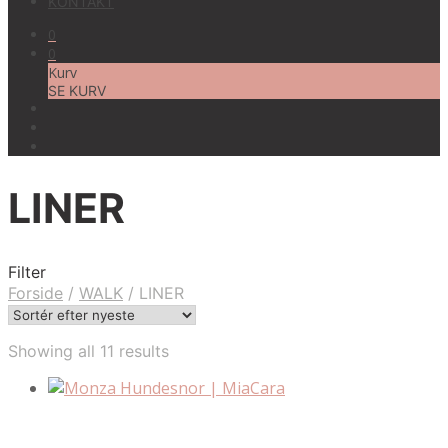
KONTAKT
0
0
Kurv
SE KURV
LINER
Filter
Forside
/
WALK
/
LINER
Sorted
Showing all 11 results
by
latest