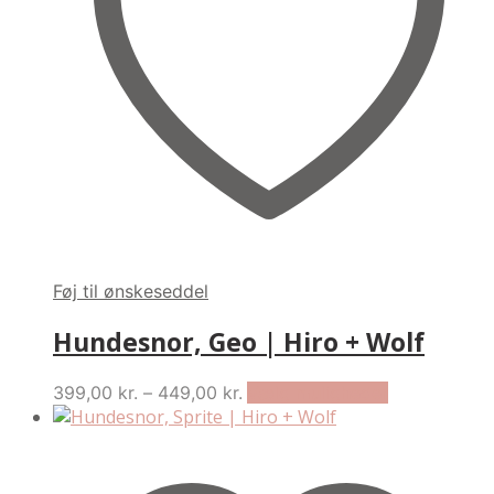
chosen
on
the
product
page
Føj til ønskeseddel
Hundesnor, Geo | Hiro + Wolf
Price
This
399,00
kr.
–
449,00
kr.
Vælg muligheder
range:
product
399,00 kr.
has
through
multiple
449,00 kr.
variants.