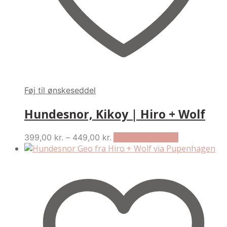
product
page
Føj til ønskeseddel
Hundesnor, Kikoy | Hiro + Wolf
Price
This
399,00
kr.
–
449,00
kr.
Vælg muligheder
range:
product
399,00 kr.
has
through
multiple
449,00 kr.
variants.
The
options
may
be