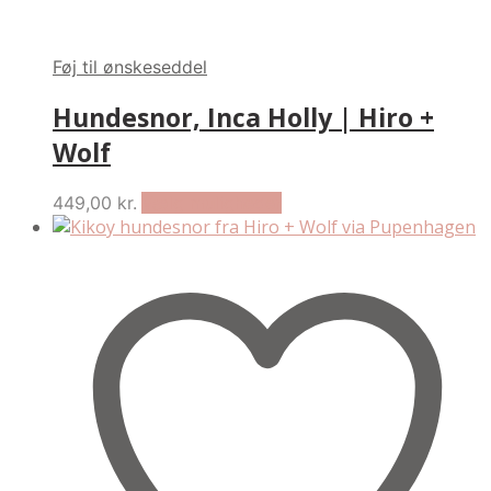
Føj til ønskeseddel
Hundesnor, Inca Holly | Hiro +
Wolf
This
449,00
kr.
Vælg muligheder
product
has
multiple
variants.
The
options
may
be
chosen
on
the