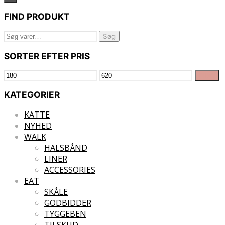
FIND PRODUKT
Søg
Søg
efter:
SORTER EFTER PRIS
Mindste
Højeste
Filter
pris
pris
KATEGORIER
KATTE
NYHED
WALK
HALSBÅND
LINER
ACCESSORIES
EAT
SKÅLE
GODBIDDER
TYGGEBEN
TILSKUD