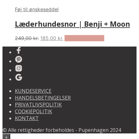
Føj til ønskeseddel
Læderhundesnor | Benji + Moon
Original
Current
This
249,00
kr.
185,00
kr.
Vælg muligheder
price
price
product
was:
is:
has
249,00 kr..
185,00 kr..
multiple
variants.
The
options
may
KUNDESERVICE
be
HANDELSBETINGELSER
chosen
PRIVATLIVSPOLITIK
on
COOKIEPOLITIK
the
KONTAKT
product
page
© Alle rettigheder forbeholdes - Pupenhagen 2024
×