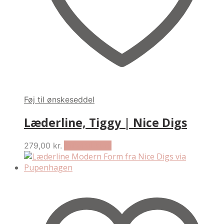
product
page
Føj til ønskeseddel
Læderline, Tiggy | Nice Digs
279,00
kr.
Tilføj til kurv