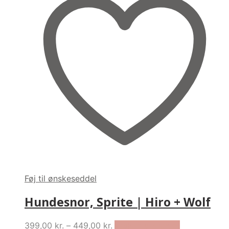
The
options
may
be
chosen
on
the
product
page
Føj til ønskeseddel
Hundesnor, Sprite | Hiro + Wolf
Price
This
399,00
kr.
–
449,00
kr.
Vælg muligheder