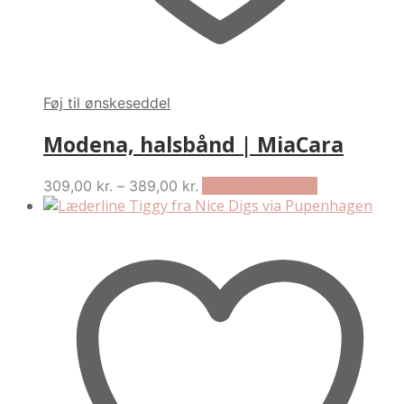
Føj til ønskeseddel
Modena, halsbånd | MiaCara
Price
This
309,00
kr.
–
389,00
kr.
Vælg muligheder
range:
product
309,00 kr.
has
through
multiple
389,00 kr.
variants.
The
options
may
be
chosen
on
the