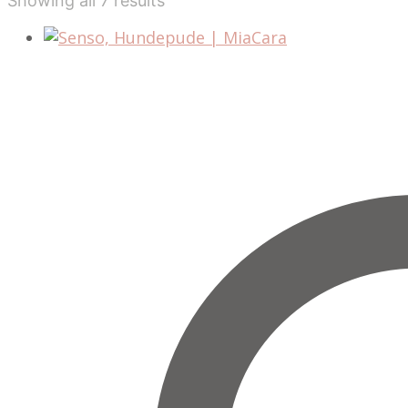
Showing all 7 results
by
latest