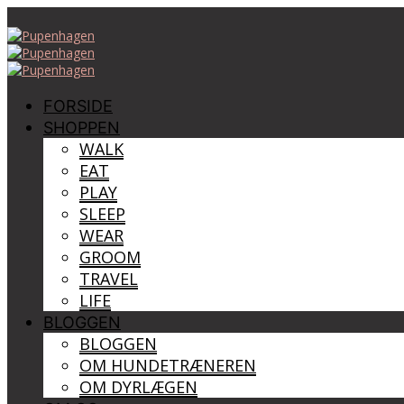
FORSIDE
SHOPPEN
WALK
EAT
PLAY
SLEEP
WEAR
GROOM
TRAVEL
LIFE
BLOGGEN
BLOGGEN
OM HUNDETRÆNEREN
OM DYRLÆGEN