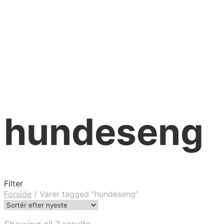
hundeseng
Filter
Forside
/
Varer tagged “hundeseng”
Sorted