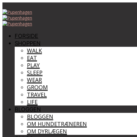
FORSIDE
SHOPPEN
WALK
EAT
PLAY
SLEEP
WEAR
GROOM
TRAVEL
LIFE
BLOGGEN
BLOGGEN
OM HUNDETRÆNEREN
OM DYRLÆGEN