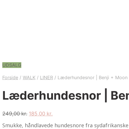
UDSALG
Forside
/
WALK
/
LINER
/
Læderhundesnor | Benji + Moon
Læderhundesnor | Ben
Original
Current
249,00
kr.
185,00
kr.
price
price
Smukke, håndlavede hundesnore fra sydafrikanske 
was:
is: