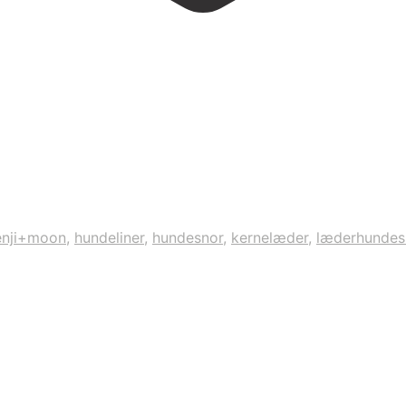
enji+moon
,
hundeliner
,
hundesnor
,
kernelæder
,
læderhundes