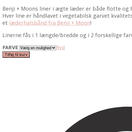
249,00 kr..
185,00 kr..
Benji + Moons liner i ægte læder er både flotte og
Hver line er håndlavet i vegetabilsk garvet kvalite
et
læderhalsbånd fra Benji + Moon
!
Linerne fås i 1 længde/bredde og i 2 forskellige far
FARVE
Ryd
Læderhundesnor
Tilføj til kurv
|
Benji
+
Moon
antal