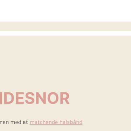
NDESNOR
ammen med et
matchende halsbånd
.