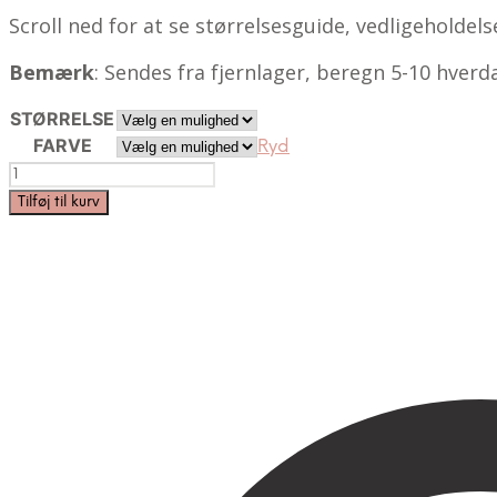
through
Scroll ned for at se størrelsesguide, vedligeholdels
389,00 kr.
Bemærk
: Sendes fra fjernlager, beregn 5-10 hverda
STØRRELSE
FARVE
Ryd
Nyhed
|
Tilføj til kurv
Sporta
|
Erstatningsindlæg
|
MiaCara
antal