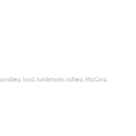
ngsindlæg
,
hund
,
hundetaske
,
indlæg
,
MiaCara
,