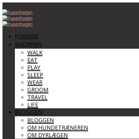
FORSIDE
SHOPPEN
WALK
EAT
PLAY
SLEEP
WEAR
GROOM
TRAVEL
LIFE
BLOGGEN
BLOGGEN
OM HUNDETRÆNEREN
OM DYRLÆGEN