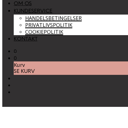
OM OS
KUNDESERVICE
HANDELSBETINGELSER
PRIVATLIVSPOLITIK
COOKIEPOLITIK
KONTAKT
0
0
Kurv
SE KURV