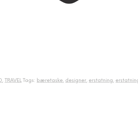
D
,
TRAVEL
Tags:
bæretaske
,
designer
,
erstatning
,
erstatni