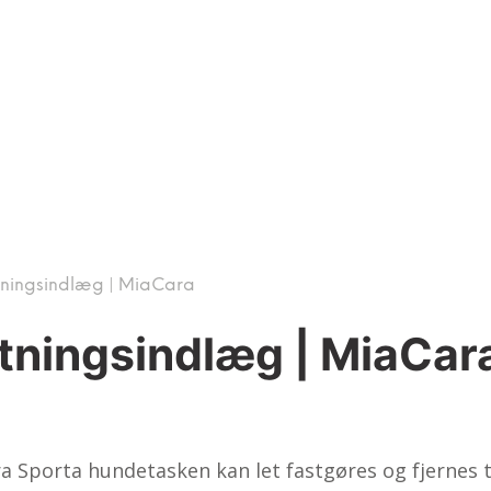
tningsindlæg | MiaCara
atningsindlæg | MiaCar
ra Sporta hundetasken kan let fastgøres og fjernes 