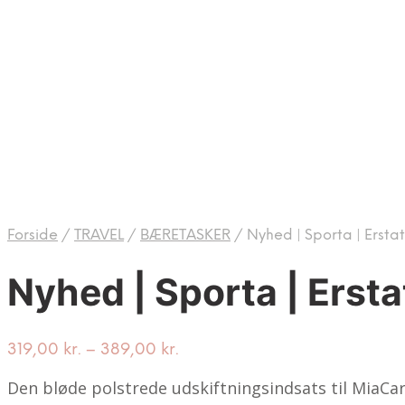
Forside
/
TRAVEL
/
BÆRETASKER
/
Nyhed | Sporta | Ersta
Nyhed | Sporta | Erst
Price
319,00
kr.
–
389,00
kr.
range:
Den bløde polstrede udskiftningsindsats til MiaCa
319,00 kr.